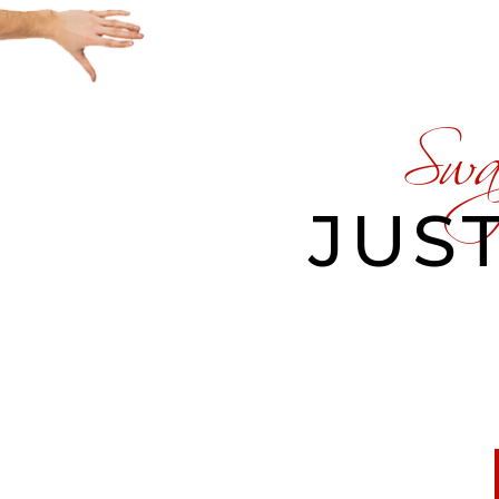
Sway
JUST