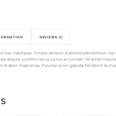
NFORMATION
REVIEWS (1)
us in hac habitasse. Ornare aenean euismod elementum nisi q
ulla aliquet porttitor lacus luctus accumsan. Sit amet mau
m id diam maecenas. Pulvinar proin gravida hendrerit lectus a
TS