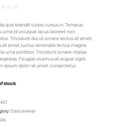
ted
00
t
da quis blandit turpis cursus in. Tempus
is urna id volutpat lacus laoreet non
sed
itur. Tincidunt dui ut ornare lectus sit amet.
 sit amet luctus venenatis lectus magna
stomer
illa urna porttitor. Tincidunt ornare massa
ting
egestas. Feugiat vivamus at augue eget.
 ipsum dolor sit amet consectetur.
f stock
451
gory:
Dancewear
Silk