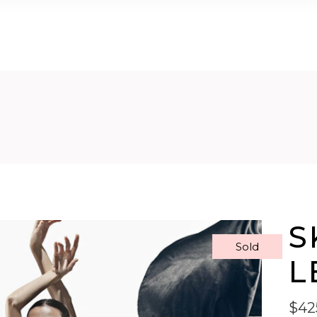
S
Sold
L
$
42